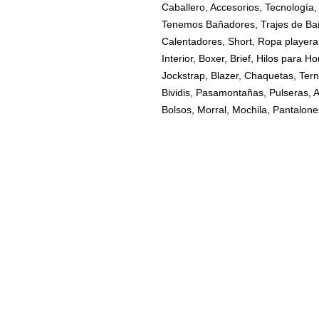
Caballero, Accesorios, Tecnología, 
Tenemos Bañadores, Trajes de Ba
Calentadores, Short, Ropa playera
Interior, Boxer, Brief, Hilos para 
Jockstrap, Blazer, Chaquetas, Terno
Bividis, Pasamontañas, Pulseras, A
Bolsos, Morral, Mochila, Pantalone
INFORMACIÓN
manardodgala@gmail.com
0979377331
Quito - Ecuador