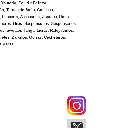
Bisutería, Salud y Belleza.
ño, Ternos de Baño, Camisas,
, Lencería, Accesorios, Zapatos, Ropa
Hombres, Hilos, Suspensorios, Suspensorios,
s, Sweater, Tanga, Licras, Reloj, Anillos,
retes, Zarcillos, Gorras, Cacheteros,
s y Más.
CATALOGO
SÍGUENOS
MANARDO DGA
0979377331
MANARDO DGA
MANARDO DG