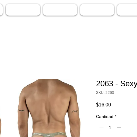
SUSPENSORIOS
HILOS
PLAYA & GYM
ADUL
2063 - Sexy
SKU: 2263
Precio
$16,00
Cantidad
*