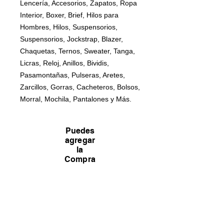
Lencería, Accesorios, Zapatos, Ropa
Interior, Boxer, Brief, Hilos para
Hombres, Hilos, Suspensorios,
Suspensorios, Jockstrap, Blazer,
Chaquetas, Ternos, Sweater, Tanga,
Licras, Reloj, Anillos, Bividis,
Pasamontañas, Pulseras, Aretes,
Zarcillos, Gorras, Cacheteros, Bolsos,
Morral, Mochila, Pantalones y Más.
Puedes
agregar
la
Compra
al Carrito,
Pero la
concretar
emos por
el
Whatsaa