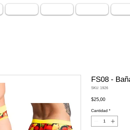
SUSPENSORIOS
HILOS
PLAYA & GYM
ADUL
FS08 - Bañ
SKU: 1926
Precio
$25,00
Cantidad
*