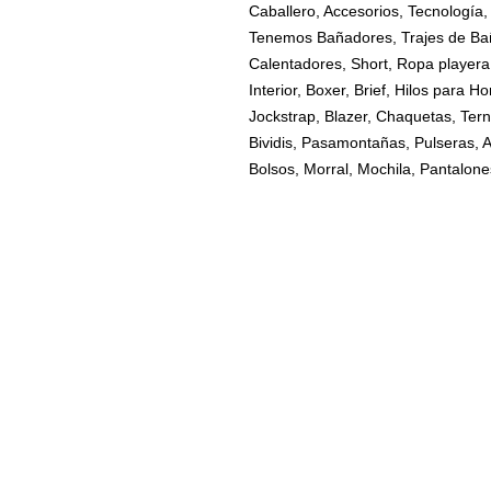
Caballero, Accesorios, Tecnología, 
Tenemos Bañadores, Trajes de Ba
Calentadores, Short, Ropa playera
Interior, Boxer, Brief, Hilos para 
Jockstrap, Blazer, Chaquetas, Terno
Bividis, Pasamontañas, Pulseras, A
Bolsos, Morral, Mochila, Pantalone
INFORMACIÓN
manardodgala@gmail.com
0979377331
Quito - Ecuador