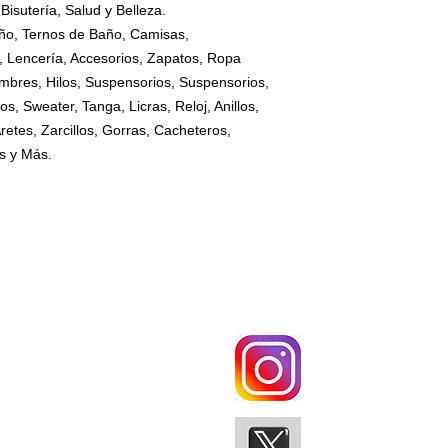
Bisutería, Salud y Belleza.
ño, Ternos de Baño, Camisas,
, Lencería, Accesorios, Zapatos, Ropa
Hombres, Hilos, Suspensorios, Suspensorios,
s, Sweater, Tanga, Licras, Reloj, Anillos,
retes, Zarcillos, Gorras, Cacheteros,
s y Más.
CATALOGO
SÍGUENOS
MANARDO DGA
0979377331
MANARDO DGA
MANARDO DG