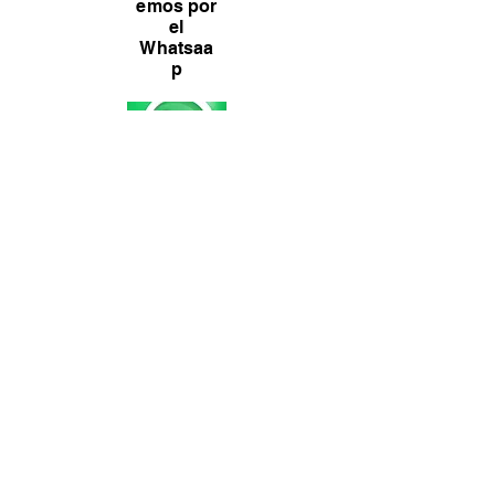
emos por
el
Whatsaa
p
INFORMACIÓN
manardodgala@gmail.com
0979377331
0979377331
Quito - Ecuador