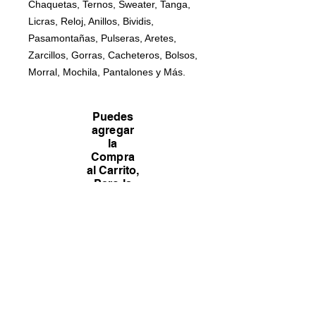
Chaquetas, Ternos, Sweater, Tanga,
Licras, Reloj, Anillos, Bividis,
Pasamontañas, Pulseras, Aretes,
Zarcillos, Gorras, Cacheteros, Bolsos,
Morral, Mochila, Pantalones y Más.
Puedes
agregar
la
Compra
al Carrito,
Pero la
concretar
emos por
el
Whatsaa
p