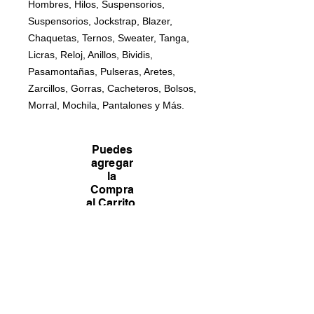
Hombres, Hilos, Suspensorios,
Suspensorios, Jockstrap, Blazer,
Chaquetas, Ternos, Sweater, Tanga,
Licras, Reloj, Anillos, Bividis,
Pasamontañas, Pulseras, Aretes,
Zarcillos, Gorras, Cacheteros, Bolsos,
Morral, Mochila, Pantalones y Más.
Puedes
agregar
la
Compra
al Carrito,
Pero la
concretar
emos por
el
Whatsaa
p